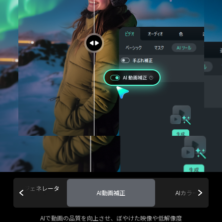
ートBGMジェネレータ
AI動画補正
AIカラーパレット
ー
AIで動画の品質を向上させ、ぼやけた映像や低解像度