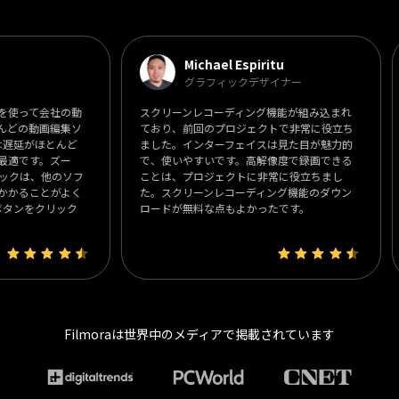
Michael Espiritu
グラフィックデザイナー
会社の動
スクリーンレコーディング機能が組み込まれ
ソフト
画編集ソ
ており、前回のプロジェクトで非常に役立ち
ていま
ほとんど
ました。インターフェイスは見た目が魅力的
す。出
。ズー
で、使いやすいです。高解像度で録画できる
プレー
他のソフ
ことは、プロジェクトに非常に役立ちまし
アンド
とがよく
た。スクリーンレコーディング機能のダウン
グも使
クリック
ロードが無料な点もよかったです。
ズを満
できま
Filmoraは世界中のメディアで掲載されています