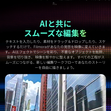
た。
AIと共に
スムーズな編集を
テキストを入力したり、素材をドラッグ＆ドロップしたり、スケ
ッチするだけで、Filmoraがあなたの発想を映像に変えていきま
す。
AIエフェクト
でシーンを彩り、
不要なオブジェクトを削除
、
背景を切り抜き
、
映像を鮮やかに
整えます。 すべての工程がス
ムーズにつながる、新しい編集ワークフローであなたのストーリ
ーを自由に描きましょう。