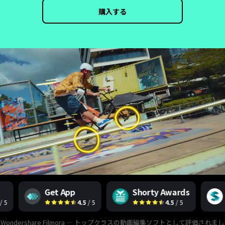
色調整
Filmora (フィモーラ)
購入する
無料ダウンロード
購入する
よくある質問
すべての機能
お問い合わせ窓口へ
Get App
Shorty Awards
S
4.5
/ 5
4.5
/ 5
Wondershare Filmora — トップクラスの動画編集ソフトとして評価されまし