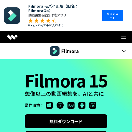
Filmora モバイル版（旧名：
FilmoraGo）
ダウンロ
動画編集&動画作成アプリ
ード
Google Playで手に入れよう
クリエイティビティ
Filmora
オフィス効率化
Filmora
Filmora 15
ユーティリティ
製品機能
Filmora Windows版
サポート
想像以上の動画編集を、AIと共に
動画編集
クリエイティブアセット
Filmora Mac版
動作環境：
エフェクト
AI機能
無料ダウンロード
サインイン
オーディオ
サポート