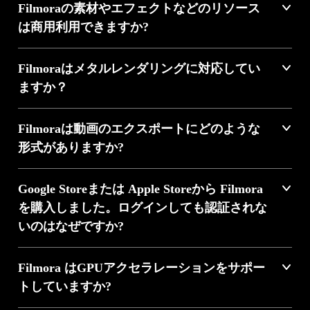
Filmoraの素材やエフェクトなどのリソース
は商用利用できますか?
Filmoraはメタルレンダリングに対応してい
ますか？
Filmoraは動画のエクスポートにどのような
形式がありますか?
Creative Assets
Google Storeまたは Apple Storeから Filmora
を購入しました。ログインしても認証されな
いのはなぜですか?
数百万点のロイヤリティフリー素材にアクセスし、すぐに使える
テンプレートや多彩なエフェクトを活用できます。 インスピレー
動きを描き
ションを得て、アイデアをより魅力的に表現しましょう。
Filmora はGPUアクセラレーションをサポー
細部まで思いどおりに
トしていますか?