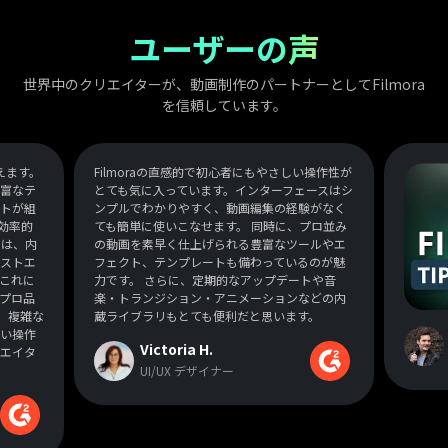
ユーザーの声
世界中のクリエイターが、動画制作のパートナーとしてFilmora
を信頼しています。
えます。
Filmoraの直感的で初心者にもやさしい操作性が
富なテ
とても気に入っています。インターフェースはシ
トが組
ンプルでわかりやすく、動画編集の経験がなく
効率的
ても簡単に使いこなせます。 同時に、プロ並み
のは、内
の動画を素早く仕上げられる豊富なツールやエ
ストエ
フェクト、テンプレートも備わっているのが魅
これに
力です。 さらに、定期的なアップデートや音
プロ品
楽・トランジション・アニメーションなどの内
ら、複雑な
蔵ライブラリもとても便利だと思います。
い操作
Victoria H.
エイタ
UI/UX デザイナー