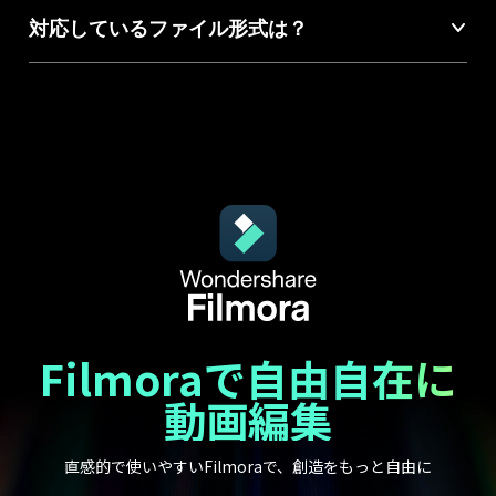
スムーズなタイムライン編集からAIによる細部の調整まで。
対応しているファイル形式は？
Filmoraは、スピード・精度・デザイン性のすべてで、あなたの
創作を支えます。
Filmoraで自由自在に
ペンツール
パスや図形を自由に描画できます。さまざまなストロ
動画編集
ーク効果を適用したり、オブジェクトをパスに沿って
動かすことで、動く表現をカンタンに実現できます。
トランジション
テンプレート
>
ストックメディア
直感的で使いやすいFilmoraで、創造をもっと自由に
無料ダウンロード